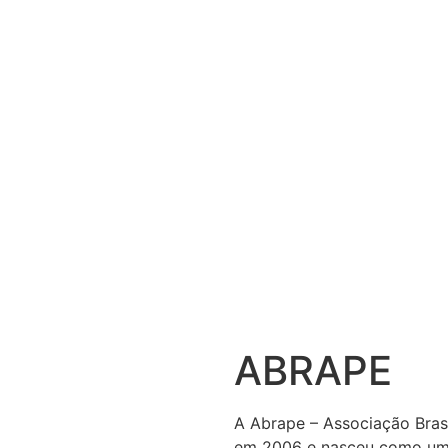
ABRAPE
A Abrape – Associação Brasi
em 2006 e nasceu como uma