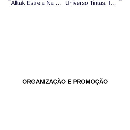
Alltak Estreia Na Haus Decor Show 2025
Universo Tintas: Inovação E Sustentabilidade Aliados A Personalização Dos Ambientes
ORGANIZAÇÃO E PROMOÇÃO