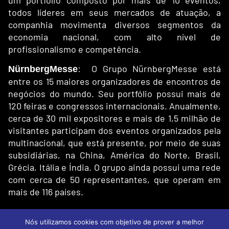
todos líderes em seus mercados de atuação, a
companhia movimenta diversos segmentos da
economia nacional, com alto nível de
profissionalismo e competência.
: O Grupo NürnbergMesse está
NürnbergMesse
entre os 15 maiores organizadores de encontros de
negócios do mundo. Seu portfólio possui mais de
120 feiras e congressos internacionais. Anualmente,
cerca de 30 mil expositores e mais de 1,5 milhão de
visitantes participam dos eventos organizados pela
multinacional, que está presente, por meio de suas
subsidiárias, na China, América do Norte, Brasil,
Grécia, Itália e Índia. O grupo ainda possui uma rede
com cerca de 50 representantes, que operam em
mais de 116 países.
Nós utilizamos cookies com objetivo de prover a melhor
© 2026 NMB - Todos os direitos reservados