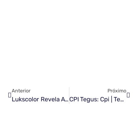
Anterior
Próximo
Lukscolor Revela A Cor Do Ano 2025: LKS 0209 Torres Vedras
CPI Tegus: Cpi | Tegus: Inovação E Sofisticação Em Acabamentos