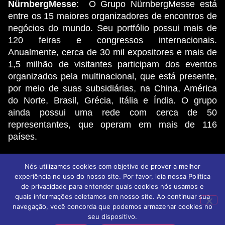
NürnbergMesse
: O Grupo NürnbergMesse está
entre os 15 maiores organizadores de encontros de
negócios do mundo. Seu portfólio possui mais de
120 feiras e congressos internacionais.
Anualmente, cerca de 30 mil expositores e mais de
1,5 milhão de visitantes participam dos eventos
organizados pela multinacional, que está presente,
por meio de suas subsidiárias, na China, América
do Norte, Brasil, Grécia, Itália e Índia. O grupo
ainda possui uma rede com cerca de 50
representantes, que operam em mais de 116
países.
Nós utilizamos cookies com objetivo de prover a melhor
© 2026 NMB - Todos os direitos reservados
experiência no uso do nosso site. Por favor, leia nossa Política
Política de privacidade
Aviso de privacidade
de privacidade para entender quais cookies nós usamos e
Termos de Uso
quais informações coletamos em nosso site. Ao continuar sua
navegação, você concorda que podemos armazenar cookies no
seu dispositivo.