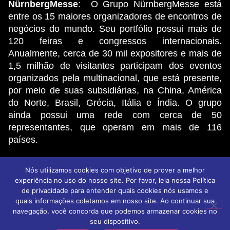
NürnbergMesse
: O Grupo NürnbergMesse está
entre os 15 maiores organizadores de encontros de
negócios do mundo. Seu portfólio possui mais de
120 feiras e congressos internacionais.
Anualmente, cerca de 30 mil expositores e mais de
1,5 milhão de visitantes participam dos eventos
organizados pela multinacional, que está presente,
por meio de suas subsidiárias, na China, América
do Norte, Brasil, Grécia, Itália e Índia. O grupo
ainda possui uma rede com cerca de 50
representantes, que operam em mais de 116
países.
Nós utilizamos cookies com objetivo de prover a melhor
© 2026 NMB - Todos os direitos reservados
experiência no uso do nosso site. Por favor, leia nossa Política
Política de privacidade
Aviso de privacidade
de privacidade para entender quais cookies nós usamos e
Termos de Uso
quais informações coletamos em nosso site. Ao continuar sua
navegação, você concorda que podemos armazenar cookies no
seu dispositivo.