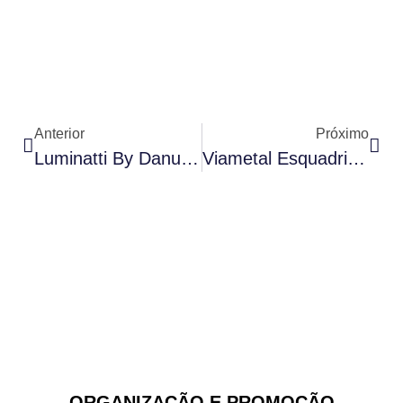
Anterior
Próximo
Luminatti By Danuri: Portfólio Completo E Elegante
Viametal Esquadrias: Design Customizado E Conforto Em Projetos De Alto Padrão
ORGANIZAÇÃO E PROMOÇÃO