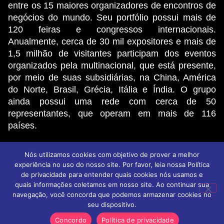
entre os 15 maiores organizadores de encontros de
negócios do mundo. Seu portfólio possui mais de
120 feiras e congressos internacionais.
Anualmente, cerca de 30 mil expositores e mais de
1,5 milhão de visitantes participam dos eventos
organizados pela multinacional, que está presente,
por meio de suas subsidiárias, na China, América
do Norte, Brasil, Grécia, Itália e Índia. O grupo
ainda possui uma rede com cerca de 50
representantes, que operam em mais de 116
países.
Nós utilizamos cookies com objetivo de prover a melhor
© 2026 NMB - Todos os direitos reservados
experiência no uso do nosso site. Por favor, leia nossa Política
Política de privacidade
Aviso de privacidade
de privacidade para entender quais cookies nós usamos e
Termos de Uso
quais informações coletamos em nosso site. Ao continuar sua
navegação, você concorda que podemos armazenar cookies no
seu dispositivo.
Concordo
Política de privacidade