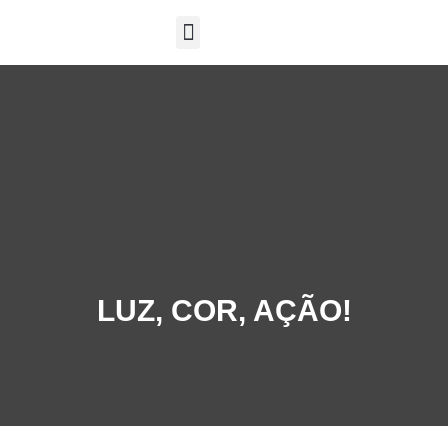
SOBRE A EXPOSIÇÃO
LUZ, COR, AÇÃO!